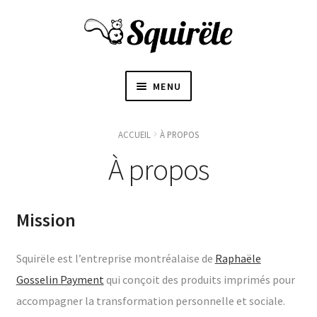
MENU
ACCUEIL
ACCUEIL
À PROPOS
OUVRI
À propos
À PROPOS
LE
SOUS-
〜BOUTIQUE〜
MENU
Mission
BLOGUE
Squirële est l’entreprise montréalaise de
Raphaële
Gosselin Payment
qui conçoit des produits imprimés pour
CONTACT
accompagner la transformation personnelle et sociale.