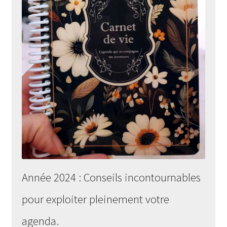
RESSOURCES CARNET DE VIE
MENU
PDF GRATUITS À IMPRIMER
OUVRI
INNO – JEU D’INNOVATION SOCIALE
LE
SOUS-
〜BOUTIQUE〜
MENU
BLOGUE
CONTACT
Année 2024 : Conseils incontournables
pour exploiter pleinement votre
agenda.