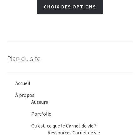
Ce
CHOIX DES OPTIONS
prix :
produit
20,00 $
a
à
plusieurs
29,50 $
variations.
Les
Plan du site
options
peuvent
être
Accueil
choisies
À propos
sur
Auteure
la
Portfolio
page
du
Qu’est-ce que le Carnet de vie ?
Ressources Carnet de vie
produit