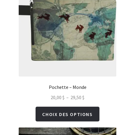
Pochette – Monde
Plage
20,00
$
–
29,50
$
de
Ce
CHOIX DES OPTIONS
prix :
produit
20,00 $
a
à