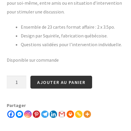
pour soi-même, entre amis ou en situation d’intervention
pour stimuler une discussion.
Ensemble de 23 cartes format affaire : 2 x 3.5po.
Design par Squirële, fabrication québécoise.
Questions validées pour l’intervention individuelle.
Disponible sur commande
quantité
AJOUTER AU PANIER
de
Mini-
Partager
questions
PRO