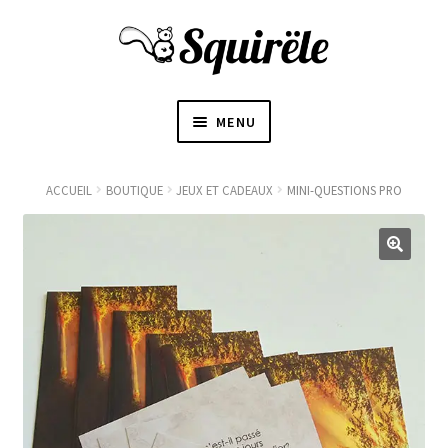
MENU
ACCUEIL
ACCUEIL
BOUTIQUE
JEUX ET CADEAUX
MINI-QUESTIONS PRO
OUVRI
À PROPOS
LE
SOUS-
〜BOUTIQUE〜
MENU
BLOGUE
CONTACT