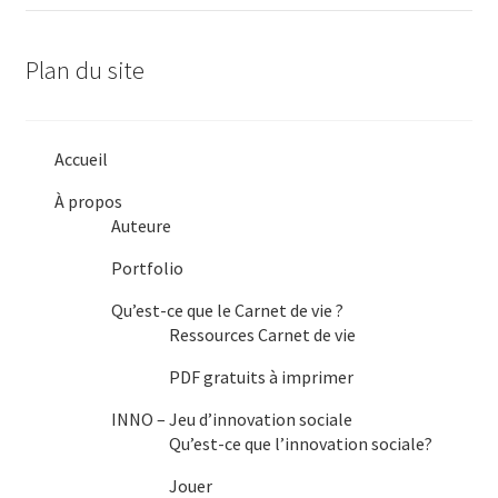
variations.
Les
Plan du site
options
peuvent
être
Accueil
choisies
À propos
sur
Auteure
la
Portfolio
page
du
Qu’est-ce que le Carnet de vie ?
Ressources Carnet de vie
produit
PDF gratuits à imprimer
INNO – Jeu d’innovation sociale
Qu’est-ce que l’innovation sociale?
Jouer