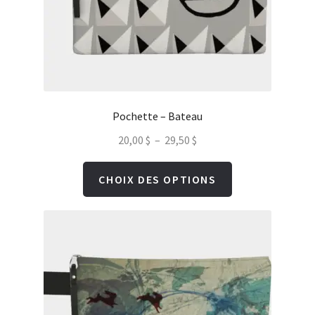
Pochette – Bateau
Plage
20,00
$
–
29,50
$
de
Ce
CHOIX DES OPTIONS
prix :
produit
20,00 $
a
à
plusieurs
29,50 $
variations.
Les
options