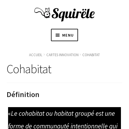
MENU
ACCUEIL
ACCUEIL
CARTES INNOVATION
COHABITAT
OUVRI
Cohabitat
À PROPOS
LE
SOUS-
〜BOUTIQUE〜
MENU
Définition
BLOGUE
«
Le cohabitat ou habitat groupé est une
CONTACT
forme de communauté intentionnelle qui