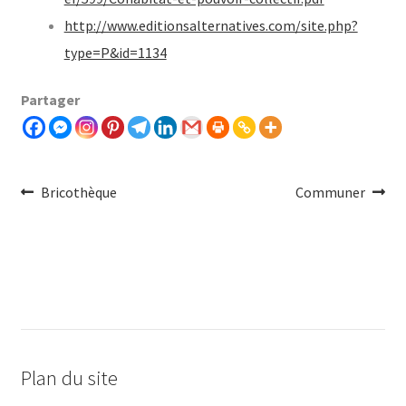
http://www.editionsalternatives.com/site.php?
type=P&id=1134
Partager
Navigation
Article
Article
Bricothèque
Communer
précédent :
Suivant :
de
l'article
Plan du site