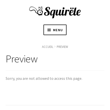
MENU
ACCUEIL
ACCUEIL
PREVIEW
OUVRI
Preview
À PROPOS
LE
SOUS-
〜BOUTIQUE〜
MENU
Sorry, you are not allowed to access this page.
BLOGUE
CONTACT