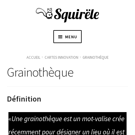
MENU
ACCUEIL
ACCUEIL
CARTES INNOVATION
GRAINOTHÈQUE
OUVRI
Grainothèque
À PROPOS
LE
SOUS-
〜BOUTIQUE〜
MENU
Définition
BLOGUE
«
Une grainothèque est un mot-valise crée
CONTACT
récemment pour désigner un lieu où il est