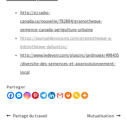
http://ici.radio-
canada.ca/nouvelle/782884/grainotheque-
semence-canada-agrigulture-urbaine
https://journaldesvoisins.com/grainotheque-a-
bibliotheque-dahuntsic/
http://www.ledevoir.com/plaisirs/jardinage/498435
/diversite-des-semences-et-approvisionnement-
local
Partager
Navigation
Article
Article
Partage du travail
Mutualisation
précédent :
Suivant :