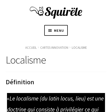
MENU
ACCUEIL
ACCUEIL
CARTES INNOVATION
LOCALISME
OUVRI
Localisme
À PROPOS
LE
SOUS-
〜BOUTIQUE〜
MENU
Définition
BLOGUE
«
Le localisme (du latin locus, lieu) est une
CONTACT
doctrine qui consiste à privilégier ce qui