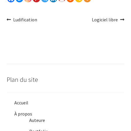
Navigation
Article
Article
Ludification
Logiciel libre
précédent :
Suivant :
de
l'article
Plan du site
Accueil
À propos
Auteure