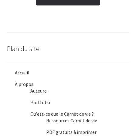
produit
a
plusieurs
variations.
Les
Plan du site
options
peuvent
être
Accueil
choisies
À propos
sur
Auteure
la
Portfolio
page
du
Qu’est-ce que le Carnet de vie ?
Ressources Carnet de vie
produit
PDF gratuits à imprimer