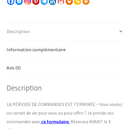
vie.
L'agenda
qui
accompagne
Description
tes
aventures
Information complémentaire
Avis (0)
Description
LA PÉRIODE DE COMMANDES EST TERMINÉE – Vous voulez
un carnet de vie pour vous ou pour offrir ? Je prends vos
commandes avec
ce formulaire
.
Réservez AVANT le 3