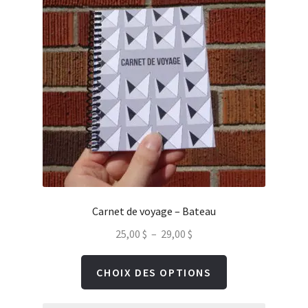
Carnet de voyage – Bateau
Plage
25,00
$
–
29,00
$
de
Ce
CHOIX DES OPTIONS
prix :
produit
25,00 $
a