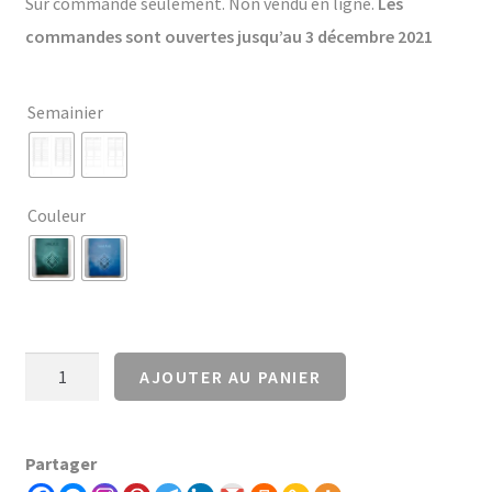
Sur commande seulement. Non vendu en ligne.
Les
commandes sont ouvertes jusqu’au 3 décembre 2021
Semainier
Couleur
quantité
AJOUTER AU PANIER
de
Carnet
Partager
de