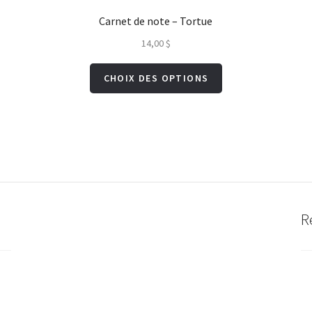
Carnet de note – Tortue
14,00
$
Ce
CHOIX DES OPTIONS
produit
a
s
plusieurs
s.
variations.
Les
options
peuvent
R
être
choisies
sur
la
Re
page
du