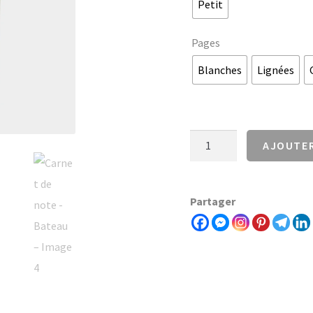
Petit
Pages
Blanches
Lignées
quantité
AJOUTER
de
Carnet
Partager
de
note
-
Bateau