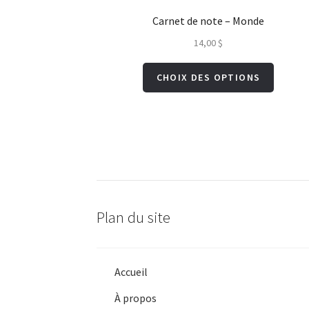
Carnet de note – Monde
14,00
$
Ce
CHOIX DES OPTIONS
produit
a
plusieur
variation
Les
options
peuvent
Plan du site
être
choisies
sur
la
Accueil
page
À propos
du