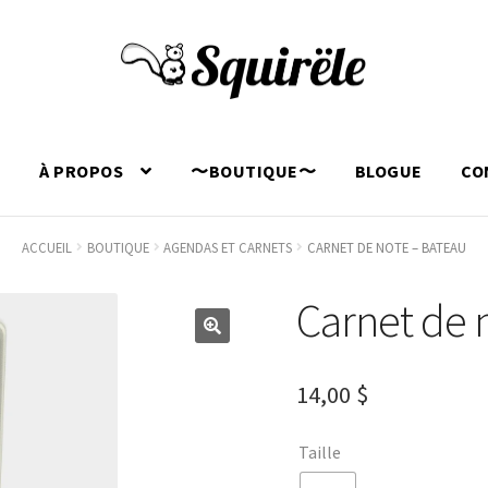
L
À PROPOS
〜BOUTIQUE〜
BLOGUE
CO
ACCUEIL
BOUTIQUE
AGENDAS ET CARNETS
CARNET DE NOTE – BATEAU
Carnet de 
🔍
14,00
$
Taille