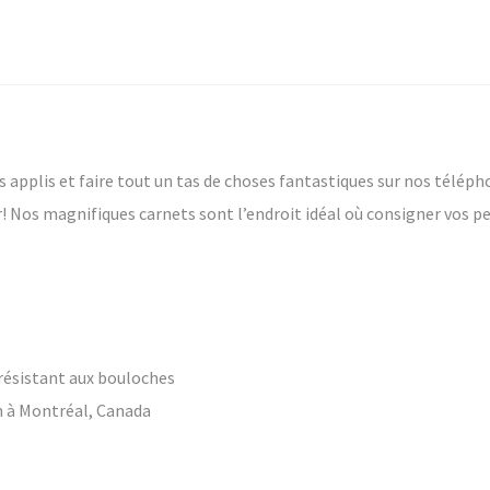
s applis et faire tout un tas de choses fantastiques sur nos télép
r! Nos magnifiques carnets sont l’endroit idéal où consigner vos p
s
n
 résistant aux bouloches
in à Montréal, Canada