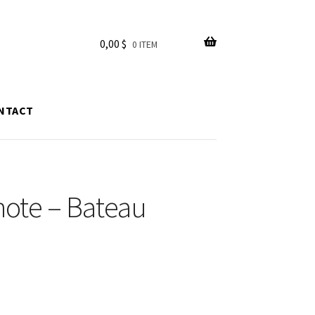
0,00
$
0 ITEM
NTACT
note – Bateau