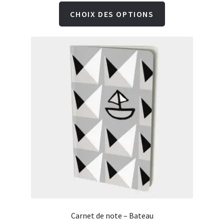
Ce
CHOIX DES OPTIONS
produit
a
plusieurs
variations.
Les
options
peuvent
être
choisies
sur
la
page
du
Carnet de note – Bateau
produit