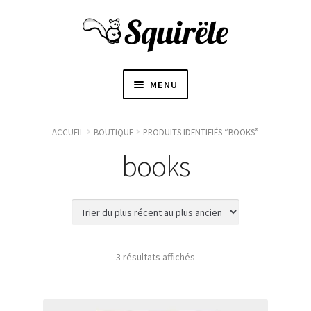
MENU
ACCUEIL
ACCUEIL
BOUTIQUE
PRODUITS IDENTIFIÉS “BOOKS”
OUVRI
books
À PROPOS
LE
SOUS-
〜BOUTIQUE〜
MENU
BLOGUE
Trié
3 résultats affichés
du
CONTACT
plus
récent