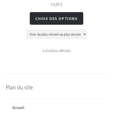
14,00
$
Ce
CHOIX DES OPTIONS
produit
a
plusieurs
variations.
Trié
3 résultats affichés
Les
du
options
plus
peuvent
récent
être
au
plus
choisies
Plan du site
ancien
sur
la
page
Accueil