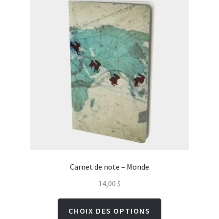
au
plus
ancien
Carnet de note – Monde
14,00
$
Ce
CHOIX DES OPTIONS