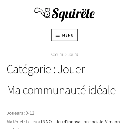
MENU
ACCUEIL
ACCUEIL
JOUER
OUVRI
Catégorie :
Jouer
À PROPOS
LE
SOUS-
〜BOUTIQUE〜
Ma communauté idéale
MENU
BLOGUE
Joueurs
: 3-12
CONTACT
Matériel :
Le jeu «
INNO – Jeu d’innovation sociale. Version