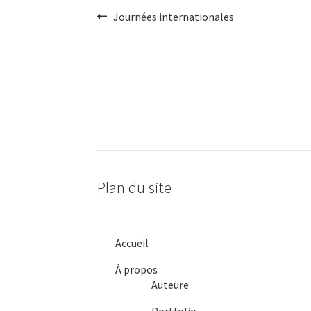
Navigation
Article
Journées internationales
précédent :
de
l'article
Plan du site
Accueil
À propos
Auteure
Portfolio