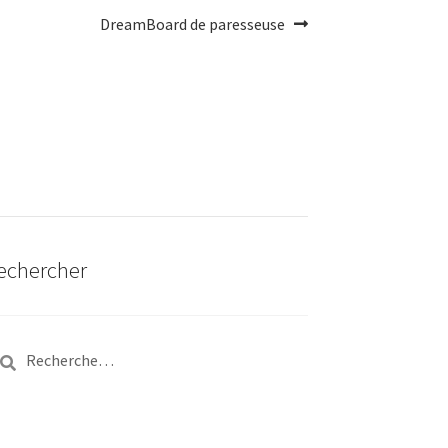
Article
DreamBoard de paresseuse
Suivant :
echercher
chercher :