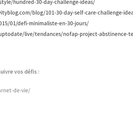
estyle/hundred-30-day-challenge-ideas/
ityblog.com/blog/101-30-day-self-care-challenge-ide
15/01/defi-minimaliste-en-30-jours/
uptodate/live/tendances/nofap-project-abstinence-te
uivre vos défis :
rnet-de-vie/