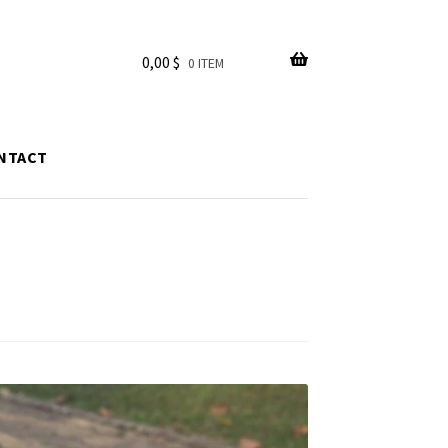
0,00
$
0 ITEM
NTACT