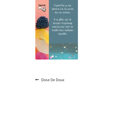
Navigation
Article
Dose De Doux
précédent :
de
l'article