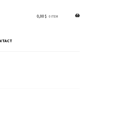
0,00
$
0 ITEM
NTACT