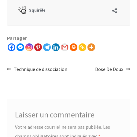
Partager
Navigation
Article
Article
Technique de dissociation
Dose De Doux
précédent :
Suivant :
de
l'article
Laisser un commentaire
Votre adresse courriel ne sera pas publiée.
Les
champs obligatoires sont indiqués avec
*