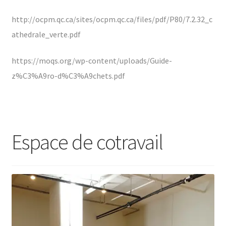
http://ocpm.qc.ca/sites/ocpm.qc.ca/files/pdf/P80/7.2.32_c
athedrale_verte.pdf
https://moqs.org/wp-content/uploads/Guide-
z%C3%A9ro-d%C3%A9chets.pdf
Espace de cotravail