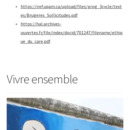
https://iref.uqam.ca/upload/files/prog_3cycle/text
es/Brugeres_Sollicitudes.pdf
https://hal.archives-
ouvertes.fr/file/index/docid/701247/filename/ethiq
ue_du_care.pdf
Vivre ensemble