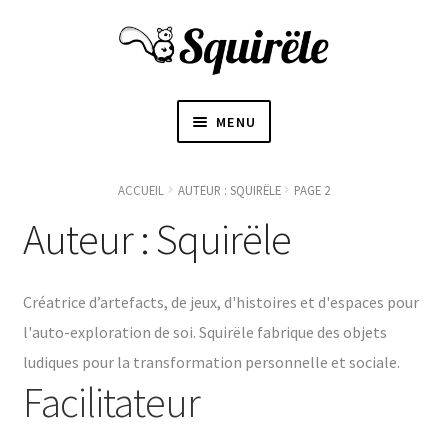
MENU
ACCUEIL
ACCUEIL
AUTEUR : SQUIRËLE
PAGE 2
OUVRI
Auteur :
Squirële
À PROPOS
LE
SOUS-
〜BOUTIQUE〜
MENU
Créatrice d’artefacts, de jeux, d'histoires et d'espaces pour
l'auto-exploration de soi. Squirële fabrique des objets
BLOGUE
ludiques pour la transformation personnelle et sociale.
Facilitateur
CONTACT