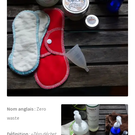
Nom anglais :
Zero
waste
Définition
: «
Zéro déchet