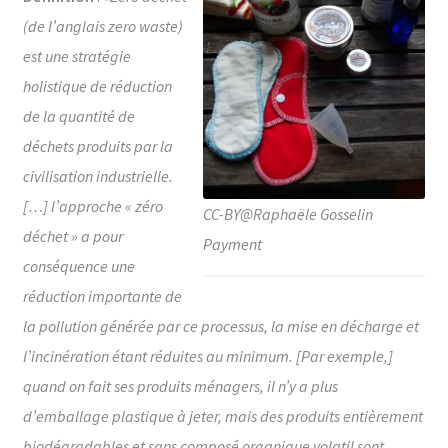
(de l’anglais zero waste)
est une stratégie
holistique de réduction
de la quantité de
déchets produits par la
civilisation industrielle.
[…] l’approche « zéro
CC-BY@Raphaële Gosselin
déchet » a pour
Payment
conséquence une
réduction importante de
la pollution générée par ce processus, la mise en décharge et
l’incinération étant réduites au minimum. [Par exemple,]
quand on fait ses produits ménagers, il n’y a plus
d’emballage plastique à jeter, mais des produits entièrement
biodégradables et sans composé organique volatil sont