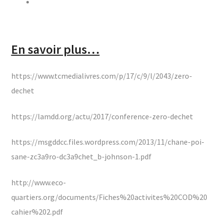
En savoir plus…
https://www.tcmedialivres.com/p/17/c/9/l/2043/zero-
dechet
https://lamdd.org/actu/2017/conference-zero-dechet
https://msgddcc.files.wordpress.com/2013/11/chane-poi-
sane-zc3a9ro-dc3a9chet_b-johnson-1.pdf
http://www.eco-
quartiers.org/documents/Fiches%20activites%20COD%20
cahier%202.pdf