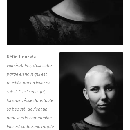
Définition
: «
La
vulnérabilité, c’est cette
partie en nous qui est
touchée par un lever de
soleil. C’est celle qui,
lorsque vécue dans toute
sa beauté, devient un
pont vers la communion.
Elle est cette zone fragile