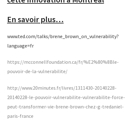
En savoir plus…
www.ted.com/talks/brene_brown_on_vulnerability?
language=fr
https://mcconnellfoundation.ca/fr/%E2%80%8Ble-
pouvoir-de-la-vulnerabilite/
http://www.20minutes.fr/livres/1311430-20140228-
20140228-le-pouvoir-vulnerabilite-vulnerabilite-force-
peut-transformer-vie-brene-brown-chez-g-tredaniel-
paris-france