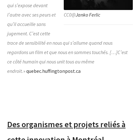
qui s’expose devant
CC0@
Janko Ferlic
l’autre avec ses peurs et
qu’il accueille sans
jugement. C’est cette
trace de sensibilité en nous qui s’allume quand nous
regardons un film et que nous en sommes touchés. […]C’est
ce côté humain qui nous unit tous au même
endroit.
»
quebec.huffingtonpost.ca
Des organismes et projets reliés à
cette innovation à Montréal